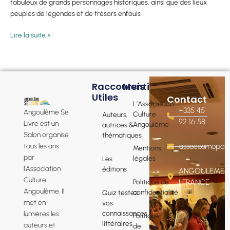
fabuleux de grands personnages historiques, ainsi que des lieux
peuplés de légendes et de trésors enfouis
Lire la suite »
Raccourcis
Mentions
Utiles
Contact
L’Association
+335 45
Angoulême Se
Culture
Auteurs,
92 16 58
Livre est un
Angoulême
autrices &
Salon organisé
thématiques
tous les ans
assocosmopol
Mentions
par
légales
Les
l’Association
éditions
ANGOULEME
Culture
Politique de
| FRANCE
Angoulême. Il
confidentialité
Quiz testez
F
met en
vos
a
connaissances
lumières les
Politique
c
littéraires
e
auteurs et
de