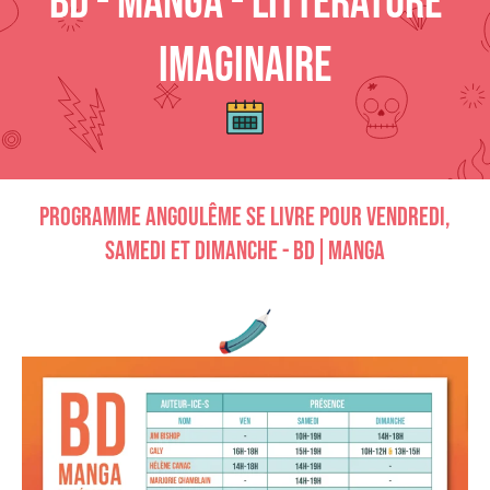
BD - MANGA - Littérature
Imaginaire
Programme Angoulême Se Livre pour vendredi,
samedi et dimanche - BD|MANGA