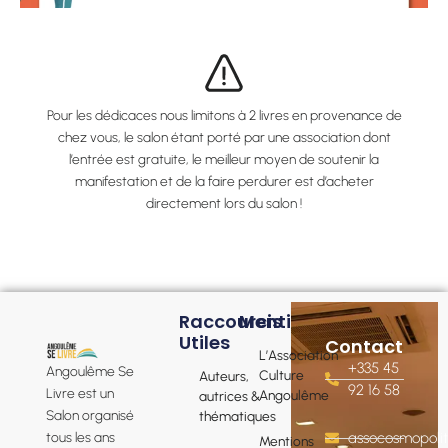
Pour les dédicaces nous limitons à 2 livres en provenance de
chez vous, le salon étant porté par une association dont
l’entrée est gratuite, le meilleur moyen de soutenir la
manifestation et de la faire perdurer est d’acheter
directement lors du salon !
Raccourcis
Mentions
Utiles
Contact
L’Association
+335 45
Angoulême Se
Culture
Auteurs,
92 16 58
Livre est un
Angoulême
autrices &
Salon organisé
thématiques
tous les ans
assocosmopol
Mentions