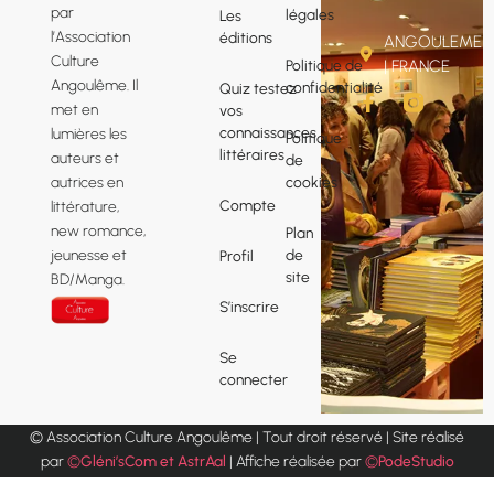
par
légales
Les
l’Association
éditions
ANGOULEME
Culture
Politique de
| FRANCE
Angoulême. Il
confidentialité
Quiz testez
F
met en
vos
a
connaissances
lumières les
Politique
c
littéraires
e
auteurs et
de
b
cookies
autrices en
o
Compte
littérature,
o
new romance,
Plan
k
de
jeunesse et
Profil
-
site
f
BD/Manga.
S’inscrire
Se
connecter
© Association Culture Angoulême | Tout droit réservé | Site réalisé
par
©
Gléni’sCom et AstrAal
| Affiche réalisée par
©
PodeStudio