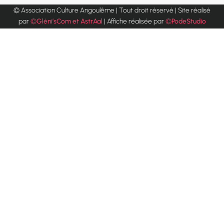
© Association Culture Angoulême | Tout droit réservé | Site réalisé
par
©
Gléni’sCom et AstrAal
| Affiche réalisée par
©
PodeStudio