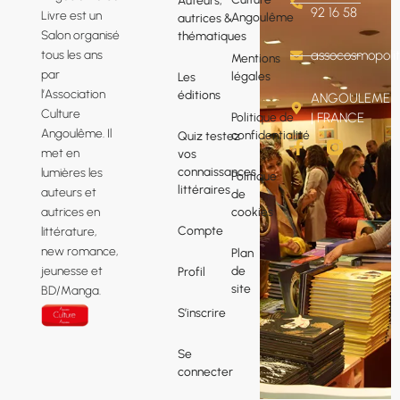
92 16 58
Livre est un
Angoulême
autrices &
Salon organisé
thématiques
tous les ans
assocosmopol
Mentions
par
légales
Les
l’Association
éditions
ANGOULEME
Culture
Politique de
| FRANCE
Angoulême. Il
confidentialité
Quiz testez
F
met en
vos
a
connaissances
lumières les
Politique
c
littéraires
e
auteurs et
de
b
cookies
autrices en
o
Compte
littérature,
o
new romance,
Plan
k
de
jeunesse et
Profil
-
site
f
BD/Manga.
S’inscrire
Se
connecter