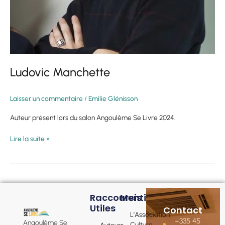
Ludovic Manchette
Laisser un commentaire
/
Emilie Glénisson
Auteur présent lors du salon Angoulême Se Livre 2024.
Lire la suite »
Raccourcis
Mentions
Utiles
Contact
L’Association
+335 45
Angoulême Se
Culture
Auteurs,