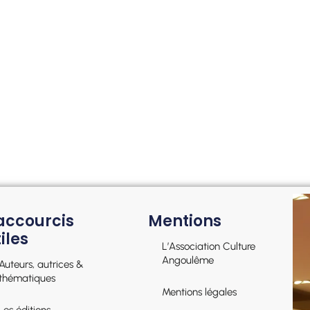
accourcis
Mentions
iles
L’Association Culture
Angoulême
Auteurs, autrices &
thématiques
Mentions légales
Les éditions