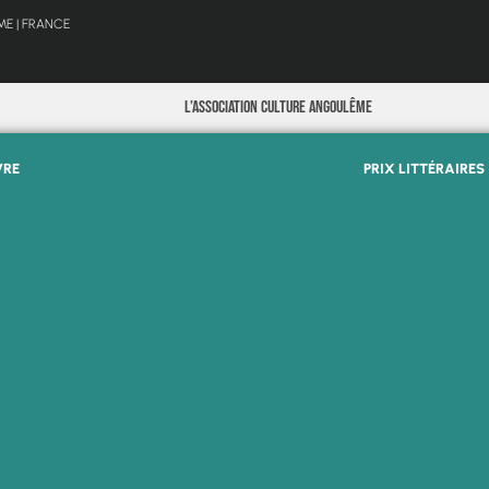
E | FRANCE
L’Association Culture Angoulême
VRE
PRIX LITTÉRAIRES