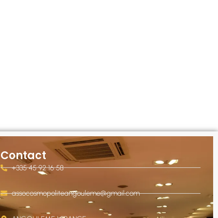
Contact
+335 45 92 16 58
assocosmopoliteangouleme@gmail.com