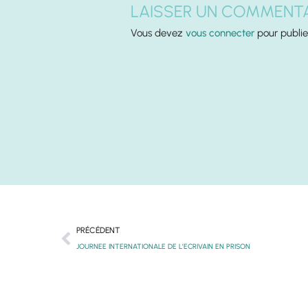
LAISSER UN COMMENTA
Vous devez
vous connecter
pour publie
Précédent
PRÉCÉDENT
JOURNEE INTERNATIONALE DE L’ECRIVAIN EN PRISON