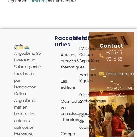
également
s’inscrire
pour un compte.
Raccourcis
Mentions
Utiles
Contact
L’Association
+335 45
Angoulême Se
Culture
Auteurs,
92 16 58
Livre est un
Angoulême
autrices &
Salon organisé
thématiques
tous les ans
assocosmopol
Mentions
par
légales
Les
l’Association
éditions
ANGOULEME
Culture
Politique de
| FRANCE
Angoulême. Il
confidentialité
Quiz testez
F
met en
vos
a
connaissances
lumières les
Politique
c
littéraires
e
auteurs et
de
b
cookies
autrices en
o
Compte
littérature,