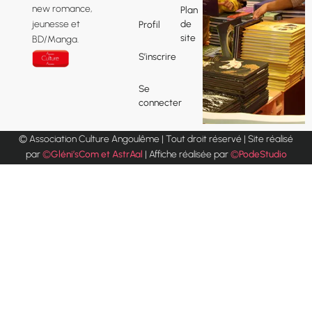
o
new romance,
Plan
k
de
jeunesse et
Profil
-
site
f
BD/Manga.
S’inscrire
Se
connecter
© Association Culture Angoulême | Tout droit réservé | Site réalisé
par
©
Gléni’sCom et AstrAal
| Affiche réalisée par
©
PodeStudio