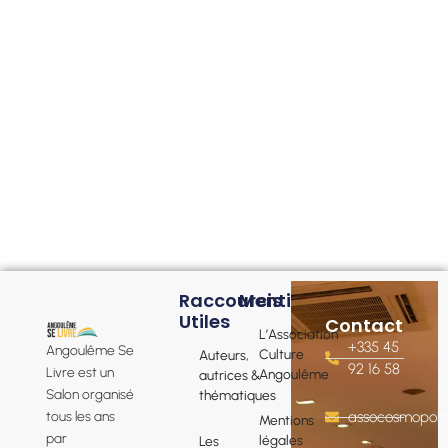
Raccourcis
Mentions
Utiles
Contact
L’Association
+335 45
Angoulême Se
Culture
Auteurs,
92 16 58
Livre est un
Angoulême
autrices &
Salon organisé
thématiques
tous les ans
assocosmopol
Mentions
par
légales
Les