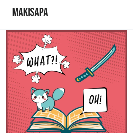
Makisapa
Nathanaël
Brelin