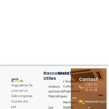
Raccourcis
Mentions
Utiles
Contact
L’Association
+335 45
Angoulême Se
Culture
Auteurs,
92 16 58
Livre est un
Angoulême
autrices &
Salon organisé
thématiques
tous les ans
assocosmopol
Mentions
par
légales
Les