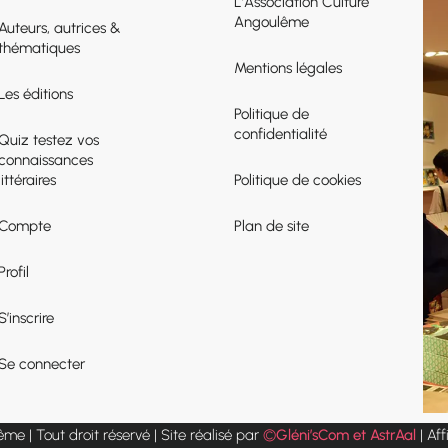
L’Association Culture
Angoulême
Auteurs, autrices &
thématiques
Mentions légales
Les éditions
Politique de
confidentialité
Quiz testez vos
connaissances
littéraires
Politique de cookies
Compte
Plan de site
Profil
S’inscrire
Se connecter
e | Tout droit réservé | Site réalisé par
©
Gléni’sCom et AstrAal
| Af