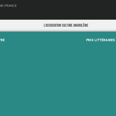
E | FRANCE
L’Association Culture Angoulême
VRE
PRIX LITTÉRAIRES