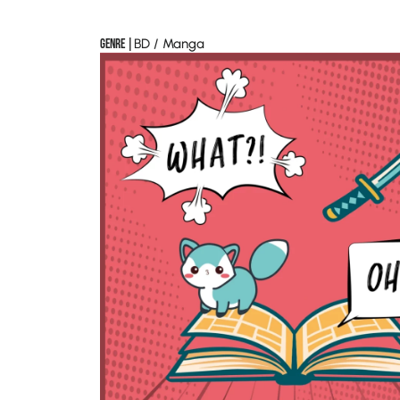
Genre |
BD / Manga