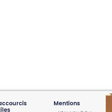
accourcis
Mentions
iles