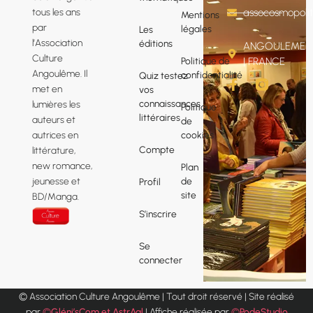
tous les ans
assocosmopol
Mentions
par
légales
Les
l’Association
éditions
ANGOULEME
Culture
Politique de
| FRANCE
Angoulême. Il
confidentialité
Quiz testez
F
met en
vos
a
connaissances
lumières les
Politique
c
littéraires
e
auteurs et
de
b
cookies
autrices en
o
Compte
littérature,
o
new romance,
Plan
k
de
jeunesse et
Profil
-
site
f
BD/Manga.
S’inscrire
Se
connecter
© Association Culture Angoulême | Tout droit réservé | Site réalisé
par
©
Gléni’sCom et AstrAal
| Affiche réalisée par
©
PodeStudio