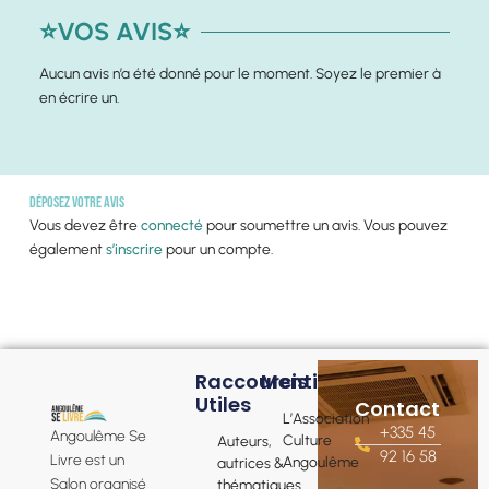
⭐VOS AVIS⭐
Aucun avis n’a été donné pour le moment. Soyez le premier à
en écrire un.
Déposez votre avis
Vous devez être
connecté
pour soumettre un avis. Vous pouvez
également
s’inscrire
pour un compte.
Raccourcis
Mentions
Utiles
Contact
L’Association
+335 45
Angoulême Se
Culture
Auteurs,
92 16 58
Livre est un
Angoulême
autrices &
Salon organisé
thématiques