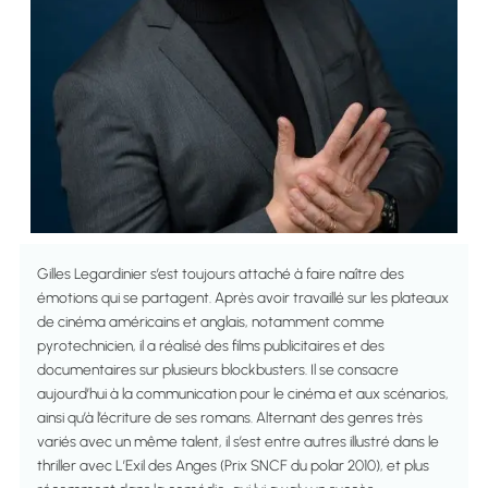
Gilles Legardinier s’est toujours attaché à faire naître des
émotions qui se partagent. Après avoir travaillé sur les plateaux
de cinéma américains et anglais, notamment comme
pyrotechnicien, il a réalisé des films publicitaires et des
documentaires sur plusieurs blockbusters. Il se consacre
aujourd’hui à la communication pour le cinéma et aux scénarios,
ainsi qu’à l’écriture de ses romans. Alternant des genres très
variés avec un même talent, il s’est entre autres illustré dans le
thriller avec L’Exil des Anges (Prix SNCF du polar 2010), et plus